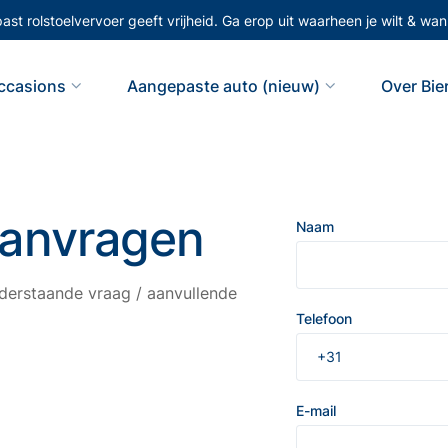
st rolstoelvervoer geeft vrijheid. Ga erop uit waarheen je wilt & wann
ccasions
Aangepaste auto (nieuw)
Over Bi
aanvragen
Naam
erstaande vraag / aanvullende
Telefoon
E-mail