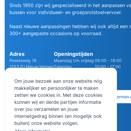
Sinds 1950 zijn wij gespecialiseerd in het aanpassen va
bussen voor individueel- en groepsrolstoelvervoer.
Naast nieuwe aanpassingen hebben wij ook altijd een
300+ aangepaste occasions op voorraad.
Adres
Openingstijden
Pesetaweg 16
Maandag t/m vrijdag
08:00 - 18:00
2153 PJ Nieuw-Vennep
Zaterdag
10:00 - 17:00
Route
Zondag
Gesloten
Om jouw bezoek aan onze website nóg
makkelijker en persoonlijker te maken
zetten we cookies in. Met deze cookies
0252 - 210611
06 - 13141322
info@bierman.
kunnen wij en derde partijen informatie
over jou verzamelen en jouw
internetgedrag binnen (en mogelijk ook
buiten) onze website volgen.