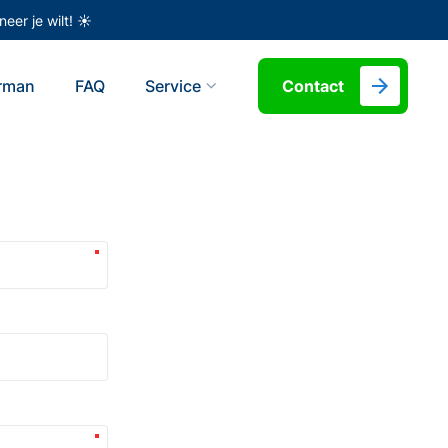
eer je wilt! ☀️
erman
FAQ
Service
Contact