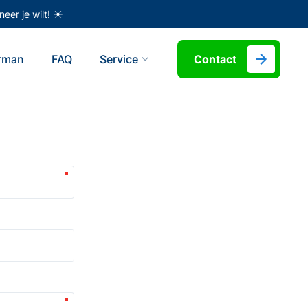
eer je wilt! ☀️
erman
FAQ
Service
Contact