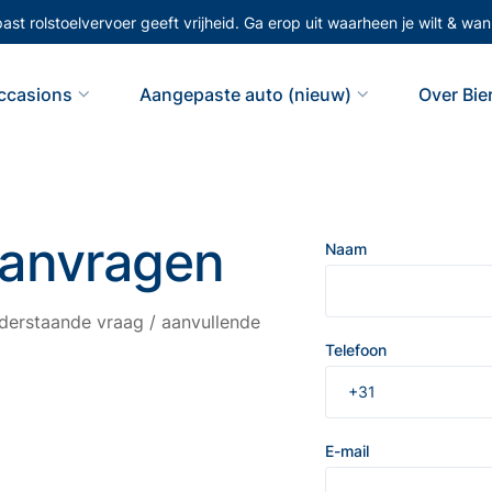
st rolstoelvervoer geeft vrijheid. Ga erop uit waarheen je wilt & wann
ccasions
Aangepaste auto (nieuw)
Over Bi
aanvragen
Naam
erstaande vraag / aanvullende
Telefoon
E-mail