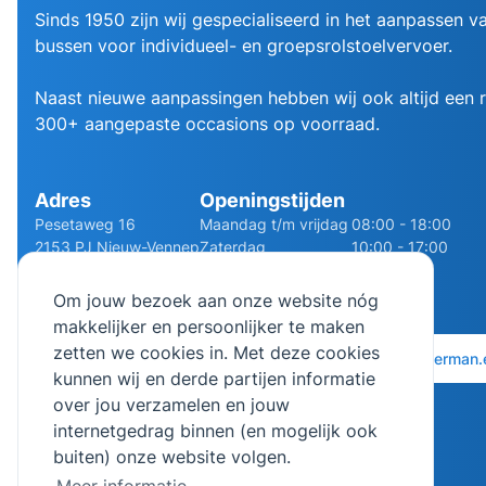
Sinds 1950 zijn wij gespecialiseerd in het aanpassen va
bussen voor individueel- en groepsrolstoelvervoer.
Naast nieuwe aanpassingen hebben wij ook altijd een
300+ aangepaste occasions op voorraad.
Adres
Openingstijden
Pesetaweg 16
Maandag t/m vrijdag
08:00 - 18:00
2153 PJ Nieuw-Vennep
Zaterdag
10:00 - 17:00
Route
Zondag
Gesloten
Om jouw bezoek aan onze website nóg
makkelijker en persoonlijker te maken
zetten we cookies in. Met deze cookies
0252 - 210611
06 - 13141322
info@bierman.
kunnen wij en derde partijen informatie
over jou verzamelen en jouw
internetgedrag binnen (en mogelijk ook
buiten) onze website volgen.