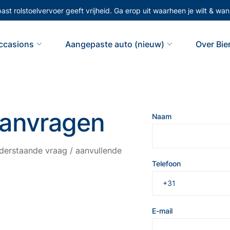
st rolstoelvervoer geeft vrijheid. Ga erop uit waarheen je wilt & wann
ccasions
Aangepaste auto (nieuw)
Over Bi
aanvragen
Naam
erstaande vraag / aanvullende
Telefoon
E-mail