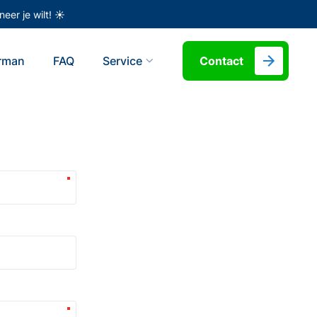
eer je wilt! ☀️
erman
FAQ
Service
Contact