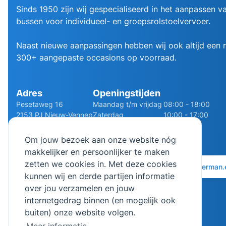
Sinds 1950 zijn wij gespecialiseerd in het aanpassen va
bussen voor individueel- en groepsrolstoelvervoer.
Naast nieuwe aanpassingen hebben wij ook altijd een
300+ aangepaste occasions op voorraad.
Adres
Openingstijden
Pesetaweg 16
Maandag t/m vrijdag
08:00 - 18:00
2153 PJ Nieuw-Vennep
Zaterdag
10:00 - 17:00
Route
Zondag
Gesloten
Om jouw bezoek aan onze website nóg
makkelijker en persoonlijker te maken
zetten we cookies in. Met deze cookies
0252 - 210611
06 - 13141322
info@bierman.
kunnen wij en derde partijen informatie
over jou verzamelen en jouw
internetgedrag binnen (en mogelijk ook
buiten) onze website volgen.