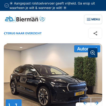
☀️ Aangepast rolstoelvervoer geeft vrijheid. Ga erop uit
waarheen je wilt & wanneer je wilt! ☀️
MENU
TERUG NAAR OVERZICHT