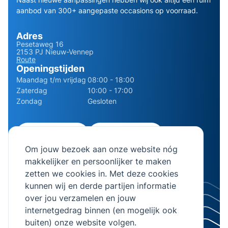
aanbod van 300+ aangepaste occasions op voorraad.
Adres
Pesetaweg 16
2153 PJ Nieuw-Vennep
Route
Openingstijden
Maandag t/m vrijdag
08:00 - 18:00
Zaterdag
10:00 - 17:00
Zondag
Gesloten
0252 - 210611
06 - 13141322
Om jouw bezoek aan onze website nóg
info@bierman.eu
makkelijker en persoonlijker te maken
zetten we cookies in. Met deze cookies
kunnen wij en derde partijen informatie
over jou verzamelen en jouw
internetgedrag binnen (en mogelijk ook
© 2026 AB Bierman. Alle rechten voorbehouden.
buiten) onze website volgen.