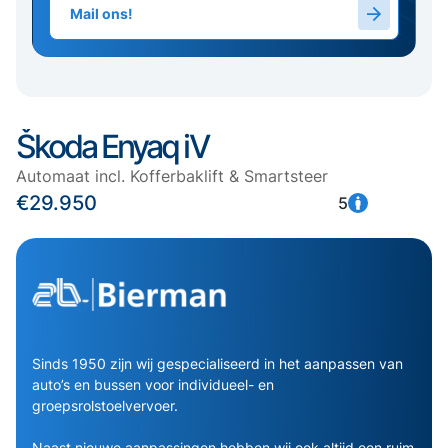
Mail ons!
Škoda Enyaq iV
Automaat incl. Kofferbaklift & Smartsteer
€29.950
5
Sinds 1950 zijn wij gespecialiseerd in het aanpassen van
auto’s en bussen voor individueel- en
groepsrolstoelvervoer.
Naast nieuwe aanpassingen hebben wij ook altijd een ruim