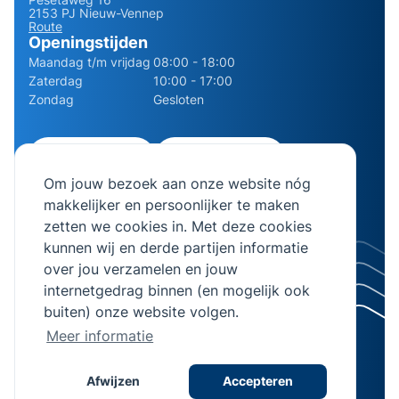
2153 PJ Nieuw-Vennep
Route
Openingstijden
Maandag t/m vrijdag
08:00 - 18:00
Zaterdag
10:00 - 17:00
Zondag
Gesloten
0252 - 210611
06 - 13141322
Om jouw bezoek aan onze website nóg
info@bierman.eu
makkelijker en persoonlijker te maken
zetten we cookies in. Met deze cookies
kunnen wij en derde partijen informatie
over jou verzamelen en jouw
internetgedrag binnen (en mogelijk ook
© 2026 AB Bierman. Alle rechten voorbehouden.
buiten) onze website volgen.
KVK Nummer 28064982
Meer informatie
Algemene voorwaarden
Privacyverklaring
Afwijzen
Accepteren
Realisatie
Stimmt