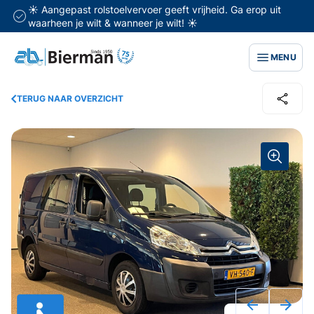
☀️ Aangepast rolstoelvervoer geeft vrijheid. Ga erop uit
waarheen je wilt & wanneer je wilt! ☀️
MENU
TERUG NAAR OVERZICHT