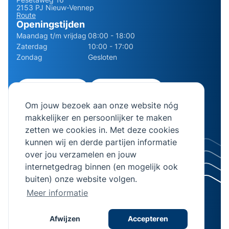
2153 PJ Nieuw-Vennep
Route
Openingstijden
Maandag t/m vrijdag
08:00 - 18:00
Zaterdag
10:00 - 17:00
Zondag
Gesloten
0252 - 210611
06 - 13141322
Om jouw bezoek aan onze website nóg
info@bierman.eu
makkelijker en persoonlijker te maken
zetten we cookies in. Met deze cookies
kunnen wij en derde partijen informatie
over jou verzamelen en jouw
internetgedrag binnen (en mogelijk ook
© 2026 AB Bierman. Alle rechten voorbehouden.
buiten) onze website volgen.
KVK Nummer 28064982
Meer informatie
Algemene voorwaarden
Privacyverklaring
Afwijzen
Accepteren
Realisatie
Stimmt