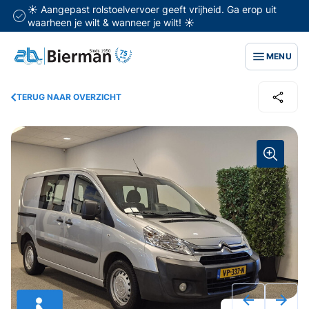
☀️ Aangepast rolstoelvervoer geeft vrijheid. Ga erop uit
waarheen je wilt & wanneer je wilt! ☀️
MENU
TERUG NAAR OVERZICHT