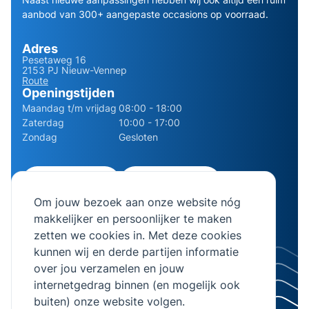
aanbod van 300+ aangepaste occasions op voorraad.
Adres
Pesetaweg 16
2153 PJ Nieuw-Vennep
Route
Openingstijden
Maandag t/m vrijdag
08:00 - 18:00
Zaterdag
10:00 - 17:00
Zondag
Gesloten
0252 - 210611
06 - 13141322
Om jouw bezoek aan onze website nóg
info@bierman.eu
makkelijker en persoonlijker te maken
zetten we cookies in. Met deze cookies
kunnen wij en derde partijen informatie
over jou verzamelen en jouw
internetgedrag binnen (en mogelijk ook
© 2026 AB Bierman. Alle rechten voorbehouden.
buiten) onze website volgen.