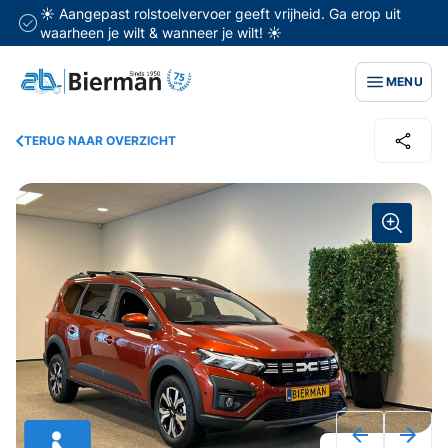
☀️ Aangepast rolstoelvervoer geeft vrijheid. Ga erop uit
waarheen je wilt & wanneer je wilt! ☀️
MENU
TERUG NAAR OVERZICHT