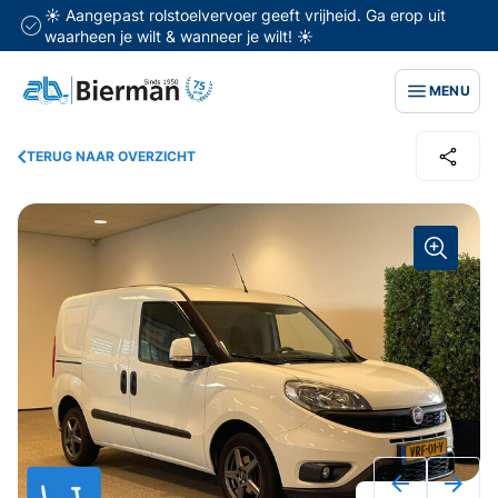
☀️ Aangepast rolstoelvervoer geeft vrijheid. Ga erop uit
waarheen je wilt & wanneer je wilt! ☀️
MENU
TERUG NAAR OVERZICHT