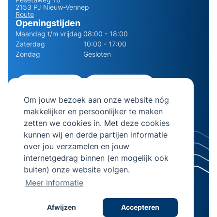
2153 PJ Nieuw-Vennep
Route
Openingstijden
Maandag t/m vrijdag
08:00 - 18:00
Zaterdag
10:00 - 17:00
Zondag
Gesloten
0252 - 210611
06 - 13141322
Om jouw bezoek aan onze website nóg
info@bierman.eu
makkelijker en persoonlijker te maken
zetten we cookies in. Met deze cookies
kunnen wij en derde partijen informatie
over jou verzamelen en jouw
internetgedrag binnen (en mogelijk ook
© 2026 AB Bierman. Alle rechten voorbehouden.
buiten) onze website volgen.
KVK Nummer 28064982
Meer informatie
Algemene voorwaarden
Privacyverklaring
Afwijzen
Accepteren
Realisatie
Stimmt