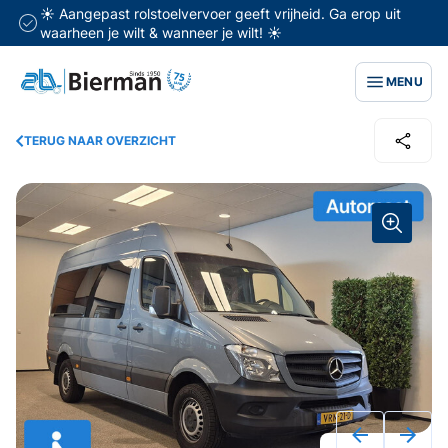
☀️ Aangepast rolstoelvervoer geeft vrijheid. Ga erop uit
waarheen je wilt & wanneer je wilt! ☀️
MENU
TERUG NAAR OVERZICHT