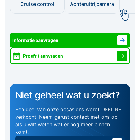
Cruise control
Achteruitrijcamera
I
Informatie aanvragen
Proefrit aanvragen
Niet geheel wat u zoekt?
Een deel van onze occasions wordt OFFLINE
verkocht. Neem gerust contact met ons op
als u wilt weten wat er nog meer binnen
komt!