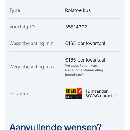
Type
Rolstoelbus
Voertuig-ID
35814292
Wegenbelasting min
€165 per kwartaal
€165 per kwartaal
Verlaagd tarief i.v.m.
Wegenbelasting max
Gehandicaptenregeling
bestelauto’s
12 maanden
Garantie
BOVAG garantie
Aanvullende wensen?