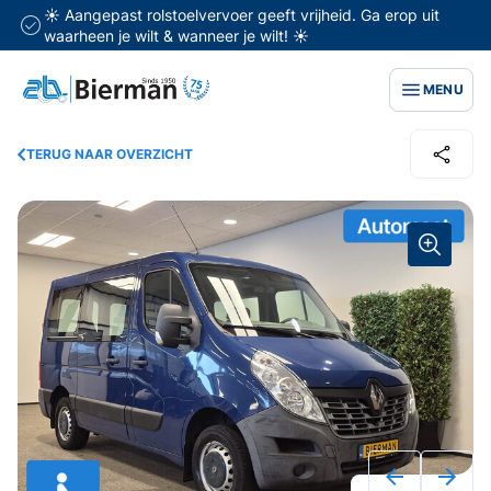
☀️ Aangepast rolstoelvervoer geeft vrijheid. Ga erop uit
waarheen je wilt & wanneer je wilt! ☀️
MENU
TERUG NAAR OVERZICHT