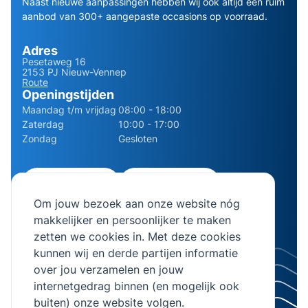
Naast nieuwe aanpassingen hebben wij ook altijd een ruim
aanbod van 300+ aangepaste occasions op voorraad.
Adres
Pesetaweg 16
2153 PJ Nieuw-Vennep
Route
Openingstijden
Maandag t/m vrijdag
08:00 - 18:00
Zaterdag
10:00 - 17:00
Zondag
Gesloten
0252 - 210611
06 - 13141322
Om jouw bezoek aan onze website nóg
info@bierman.eu
makkelijker en persoonlijker te maken
zetten we cookies in. Met deze cookies
kunnen wij en derde partijen informatie
over jou verzamelen en jouw
internetgedrag binnen (en mogelijk ook
© 2026 AB Bierman. Alle rechten voorbehouden.
buiten) onze website volgen.