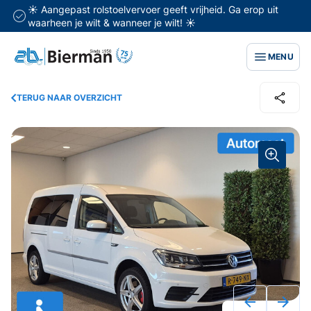
☀️ Aangepast rolstoelvervoer geeft vrijheid. Ga erop uit
waarheen je wilt & wanneer je wilt! ☀️
MENU
TERUG NAAR OVERZICHT