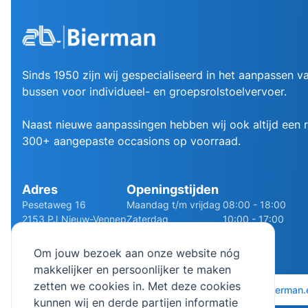
Sinds 1950 zijn wij gespecialiseerd in het aanpassen va
bussen voor individueel- en groepsrolstoelvervoer.
Naast nieuwe aanpassingen hebben wij ook altijd een
300+ aangepaste occasions op voorraad.
Adres
Openingstijden
Pesetaweg 16
Maandag t/m vrijdag
08:00 - 18:00
2153 PJ Nieuw-Vennep
Zaterdag
10:00 - 17:00
Route
Zondag
Gesloten
Om jouw bezoek aan onze website nóg
makkelijker en persoonlijker te maken
zetten we cookies in. Met deze cookies
0252 - 210611
06 - 13141322
info@bierman.
kunnen wij en derde partijen informatie