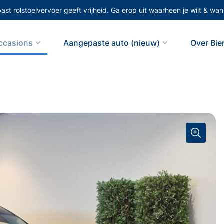
st rolstoelvervoer geeft vrijheid. Ga erop uit waarheen je wilt & wann
ccasions
Aangepaste auto (nieuw)
Over Bi