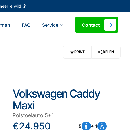
eer je wilt! ☀️
erman
FAQ
Service
Contact
PRINT
DELEN
Volkswagen Caddy
Maxi
Rolstoelauto 5+1
€24.950
5
+ 1