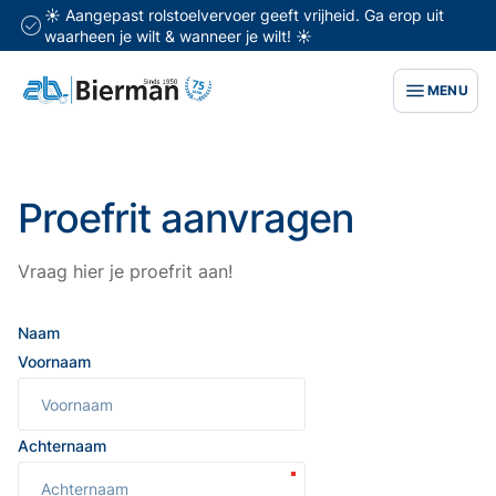
☀️ Aangepast rolstoelvervoer geeft vrijheid. Ga erop uit
waarheen je wilt & wanneer je wilt! ☀️
MENU
Proefrit aanvragen
Vraag hier je proefrit aan!
Naam
Voornaam
Achternaam