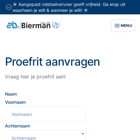
☀️ Aangepast rolstoelvervoer geeft vrijheid. Ga erop uit
waarheen je wilt & wanneer je wilt! ☀️
MENU
Proefrit aanvragen
Vraag hier je proefrit aan!
Naam
Voornaam
Achternaam