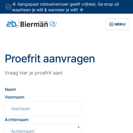
☀️ Aangepast rolstoelvervoer geeft vrijheid. Ga erop uit
waarheen je wilt & wanneer je wilt! ☀️
MENU
Proefrit aanvragen
Vraag hier je proefrit aan!
Naam
Voornaam
Achternaam