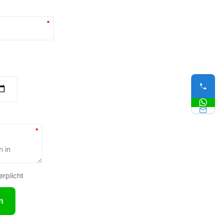
erplicht
n