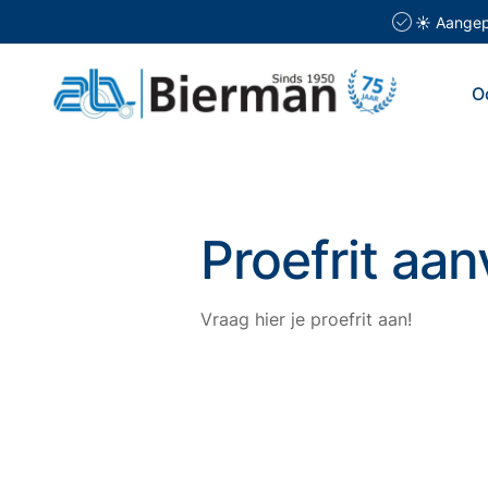
☀️ Aangepa
O
Proefrit aa
Vraag hier je proefrit aan!