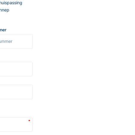
Thuispassing
ennep
mer