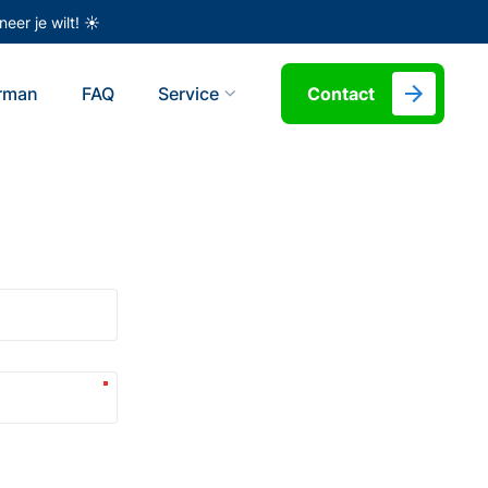
eer je wilt! ☀️
erman
FAQ
Service
Contact