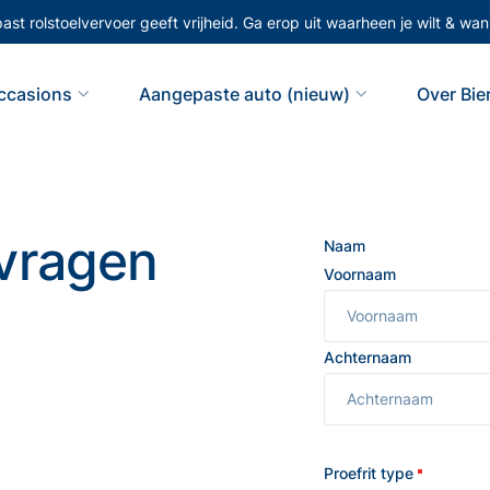
st rolstoelvervoer geeft vrijheid. Ga erop uit waarheen je wilt & wann
ccasions
Aangepaste auto (nieuw)
Over Bi
nvragen
Naam
Voornaam
Achternaam
Proefrit type