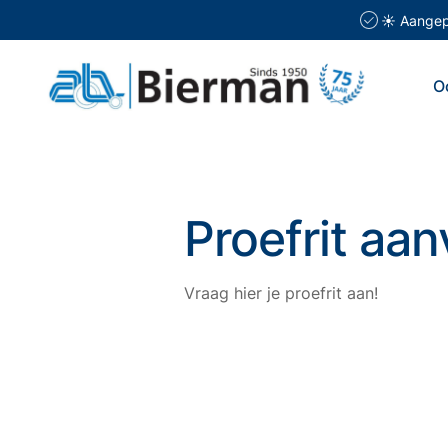
☀️ Aangepa
O
Proefrit aa
Vraag hier je proefrit aan!