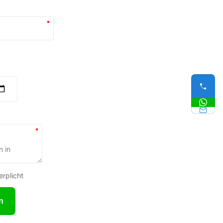
erplicht
n