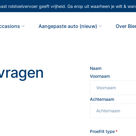
st rolstoelvervoer geeft vrijheid. Ga erop uit waarheen je wilt & wann
ccasions
Aangepaste auto (nieuw)
Over Bi
nvragen
Naam
Voornaam
Achternaam
Proefrit type