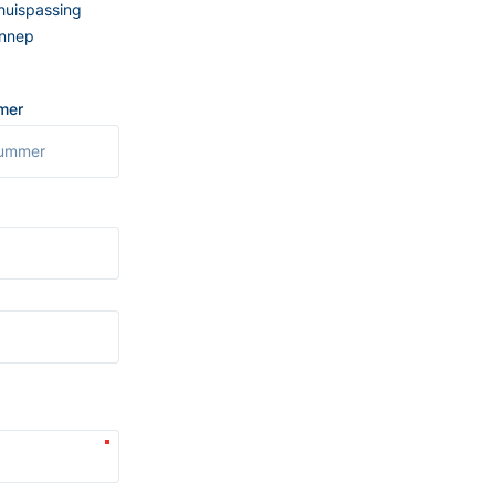
Thuispassing
ennep
mer