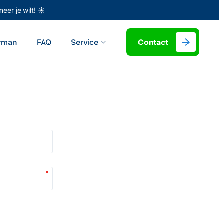
eer je wilt! ☀️
erman
FAQ
Service
Contact