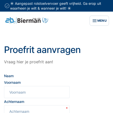
☀️ Aangepast rolstoelvervoer geeft vrijheid. Ga erop uit
waarheen je wilt & wanneer je wilt! ☀️
MENU
Proefrit aanvragen
Vraag hier je proefrit aan!
Naam
Voornaam
Achternaam