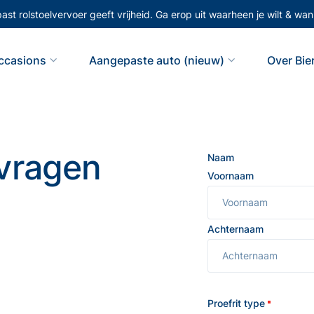
st rolstoelvervoer geeft vrijheid. Ga erop uit waarheen je wilt & wann
ccasions
Aangepaste auto (nieuw)
Over Bi
nvragen
Naam
Voornaam
Achternaam
Proefrit type