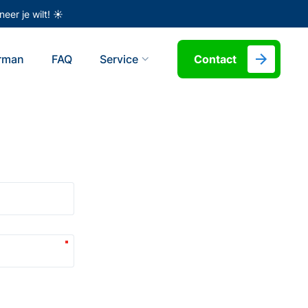
eer je wilt! ☀️
erman
FAQ
Service
Contact