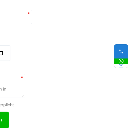
erplicht
n