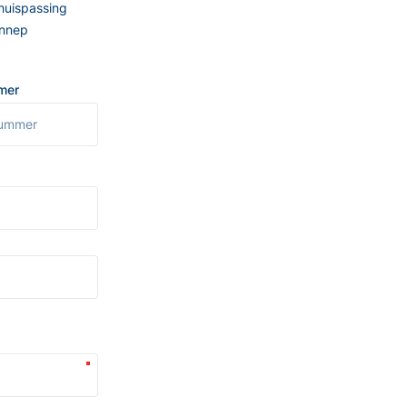
Thuispassing
ennep
mer