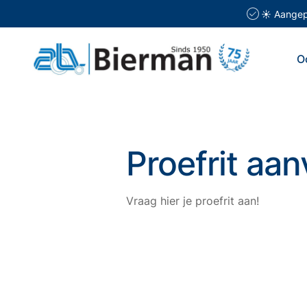
☀️ Aangepa
O
Proefrit aa
Vraag hier je proefrit aan!