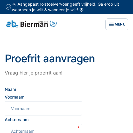
☀️ Aangepast rolstoelvervoer geeft vrijheid. Ga erop uit
waarheen je wilt & wanneer je wilt! ☀️
MENU
Proefrit aanvragen
Vraag hier je proefrit aan!
Naam
Voornaam
Achternaam