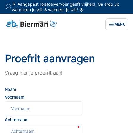
☀️ Aangepast rolstoelvervoer geeft vrijheid. Ga erop uit
waarheen je wilt & wanneer je wilt! ☀️
MENU
Proefrit aanvragen
Vraag hier je proefrit aan!
Naam
Voornaam
Achternaam