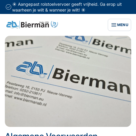
☀️ Aangepast rolstoelvervoer geeft vrijheid. Ga erop uit
waarheen je wilt & wanneer je wilt! ☀️
MENU