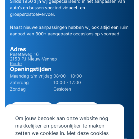
Sinds 1950 zijn wij gespecialiseerd in het aanpassen van
auto’s en bussen voor individueel- en
groepsrolstoelvervoer.
Naast nieuwe aanpassingen hebben wij ook altijd een ruim
aanbod van 300+ aangepaste occasions op voorraad.
Adres
Pesetaweg 16
2153 PJ Nieuw-Vennep
Route
Openingstijden
Maandag t/m vrijdag
08:00 - 18:00
Zaterdag
10:00 - 17:00
Zondag
Gesloten
0252 - 210611
06 - 13141322
Om jouw bezoek aan onze website nóg
info@bierman.eu
makkelijker en persoonlijker te maken
zetten we cookies in. Met deze cookies