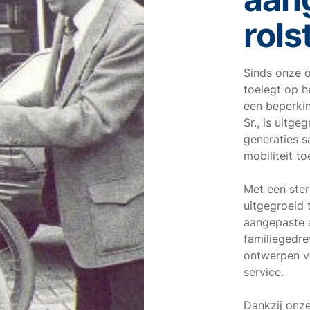
rols
Sinds onze op
toelegt op h
een beperkin
Sr., is uitg
generaties 
mobiliteit t
Met een ster
uitgegroeid 
aangepaste a
familiegedre
ontwerpen va
service.
Dankzij onze