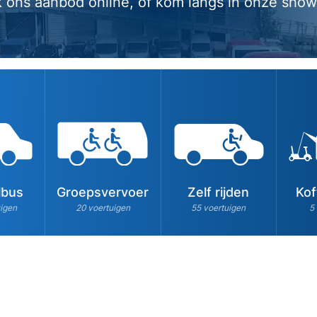
k ons aanbod online, of kom langs in onze sho
lbus
Groepsvervoer
Zelf rijden
Kof
uigen
20 voertuigen
55 voertuigen
5