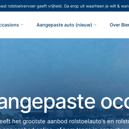
st rolstoelvervoer geeft vrijheid. Ga erop uit waarheen je wilt & wann
ccasions
Aangepaste auto (nieuw)
Over Bi
angepaste occ
eft het grootste aanbod rolstoelauto's en rols