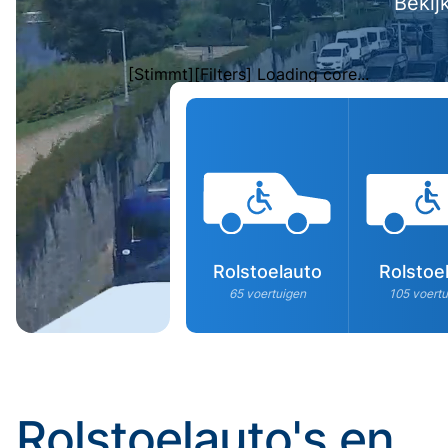
Bekij
[Stimmt][Filters] Loading core...
Rolstoelauto
Rolstoe
65 voertuigen
105 voert
Rolstoelauto's en