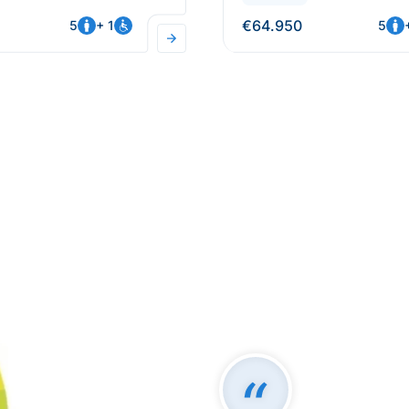
€64.950
5
+ 1
5