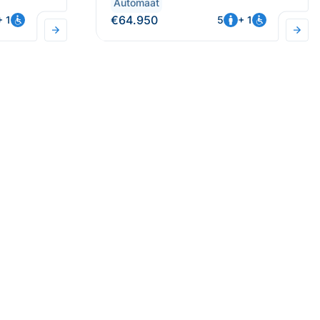
Automaat
€64.950
+ 1
5
+ 1