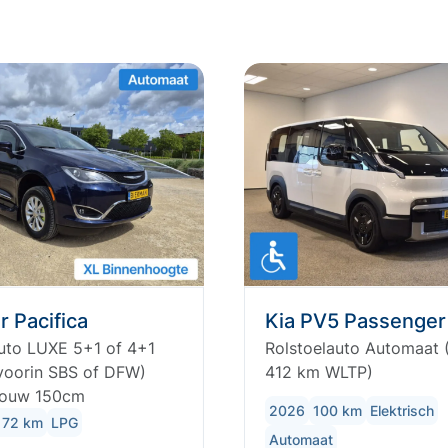
r Pacifica
Kia PV5 Passenger
auto LUXE 5+1 of 4+1
Rolstoelauto Automaat 
 voorin SBS of DFW)
412 km WLTP)
ouw 150cm
2026
100 km
Elektrisch
.172 km
LPG
Automaat