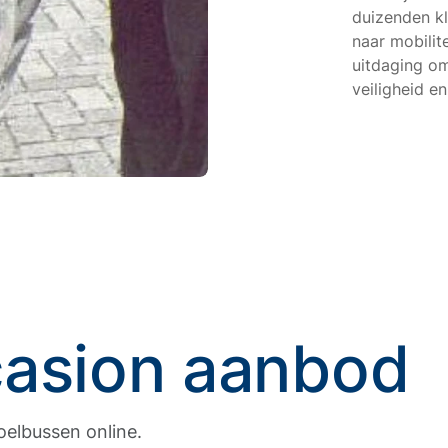
duizenden kl
naar mobilit
uitdaging om
veiligheid e
casion aanbod
toelbussen online.