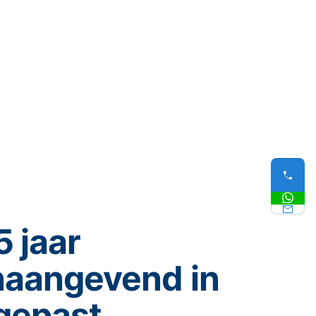
5 jaar
naangevend in
gepast