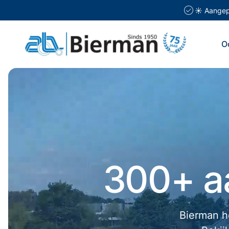
☀️ Aangepa
O
300+ a
Bierman he