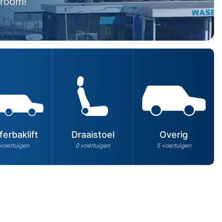
wroom!
ferbaklift
Draaistoel
Overig
 voertuigen
0 voertuigen
5 voertuigen