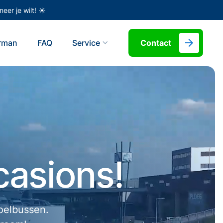
eer je wilt! ☀️
erman
FAQ
Service
Contact
asions!
toelbussen.