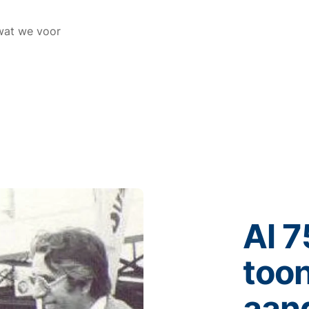
 wat we voor
Al 7
too
aan