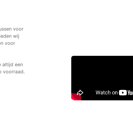
bussen voor
ieden wij
en voor
altijd een
 voorraad.