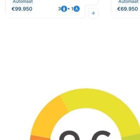
Automaat
Automaat
€99.950
€69.950
3
+ 1