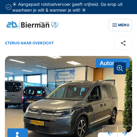
☀️ Aangepast rolstoelvervoer geeft vrijheid. Ga erop uit
waarheen je wilt & wanneer je wilt! ☀️
MENU
TERUG NAAR OVERZICHT