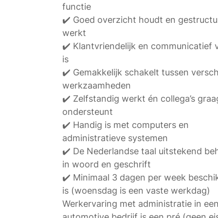
functie
✔️ Goed overzicht houdt en gestructu
werkt
✔️ Klantvriendelijk en communicatief 
is
✔️ Gemakkelijk schakelt tussen versch
werkzaamheden
✔️ Zelfstandig werkt én collega’s graa
ondersteunt
✔️ Handig is met computers en
administratieve systemen
✔️ De Nederlandse taal uitstekend be
in woord en geschrift
✔️ Minimaal 3 dagen per week beschi
is (woensdag is een vaste werkdag)
Werkervaring met administratie in ee
automotive bedrijf is een pré (geen ei