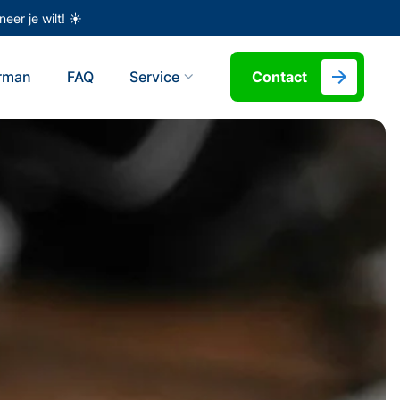
eer je wilt! ☀️
erman
FAQ
Service
Contact