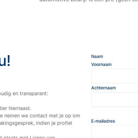
nu!
Naam
Voornaam
Achternaam
oudig en transparant:
ier hiernaast.
atie nemen we contact met je op om
E-mailadres
akingsgesprek, indien je profiel
t plaats met Lianne van