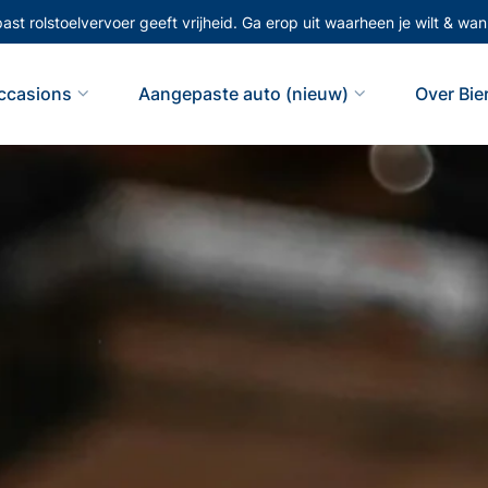
st rolstoelvervoer geeft vrijheid. Ga erop uit waarheen je wilt & wann
ccasions
Aangepaste auto (nieuw)
Over Bi