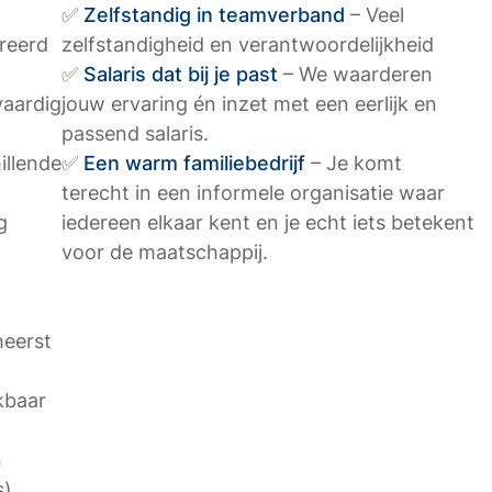
✅
Zelfstandig in teamverband
– Veel
reerd
zelfstandigheid en verantwoordelijkheid
✅
Salaris dat bij je past
– We waarderen
vaardig
jouw ervaring én inzet met een eerlijk en
passend salaris.
illende
✅
Een warm familiebedrijf
– Je komt
terecht in een informele organisatie waar
g
iedereen elkaar kent en je echt iets betekent
voor de maatschappij.
heerst
kbaar
n
s)