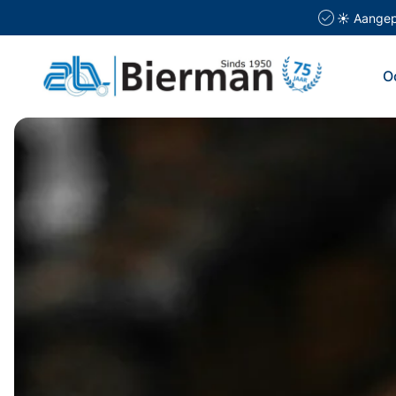
☀️ Aangepa
O