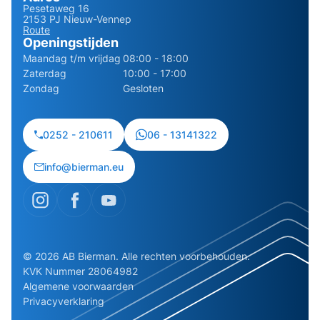
Pesetaweg 16
2153 PJ Nieuw-Vennep
Route
Openingstijden
Maandag t/m vrijdag
08:00 - 18:00
Zaterdag
10:00 - 17:00
Zondag
Gesloten
0252 - 210611
06 - 13141322
info@bierman.eu
© 2026 AB Bierman. Alle rechten voorbehouden.
KVK Nummer 28064982
Algemene voorwaarden
Privacyverklaring