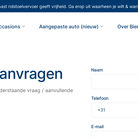
st rolstoelvervoer geeft vrijheid. Ga erop uit waarheen je wilt & wann
ccasions
Aangepaste auto (nieuw)
Over Bi
aanvragen
Naam
erstaande vraag / aanvullende
Telefoon
E-mail