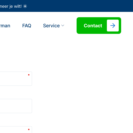
eer je wilt! ☀️
erman
FAQ
Service
Contact