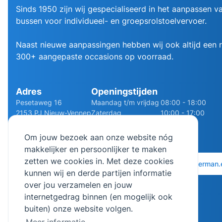
Sinds 1950 zijn wij gespecialiseerd in het aanpassen va
bussen voor individueel- en groepsrolstoelvervoer.
Naast nieuwe aanpassingen hebben wij ook altijd een
300+ aangepaste occasions op voorraad.
Adres
Openingstijden
Pesetaweg 16
Maandag t/m vrijdag
08:00 - 18:00
2153 PJ Nieuw-Vennep
Zaterdag
10:00 - 17:00
Route
Zondag
Gesloten
Om jouw bezoek aan onze website nóg
makkelijker en persoonlijker te maken
zetten we cookies in. Met deze cookies
0252 - 210611
06 - 13141322
info@bierman.
kunnen wij en derde partijen informatie
over jou verzamelen en jouw
internetgedrag binnen (en mogelijk ook
buiten) onze website volgen.