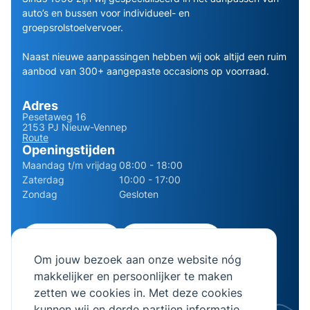
auto’s en bussen voor individueel- en
groepsrolstoelvervoer.
Naast nieuwe aanpassingen hebben wij ook altijd een ruim
aanbod van 300+ aangepaste occasions op voorraad.
Adres
Pesetaweg 16
2153 PJ Nieuw-Vennep
Route
Openingstijden
Maandag t/m vrijdag
08:00 - 18:00
Zaterdag
10:00 - 17:00
Zondag
Gesloten
0252 - 210611
06 - 13141322
Om jouw bezoek aan onze website nóg
info@bierman.eu
makkelijker en persoonlijker te maken
zetten we cookies in. Met deze cookies
kunnen wij en derde partijen informatie