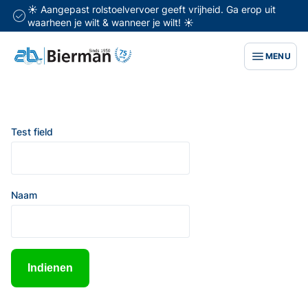
☀️ Aangepast rolstoelvervoer geeft vrijheid. Ga erop uit
waarheen je wilt & wanneer je wilt! ☀️
MENU
Test field
Naam
Indienen