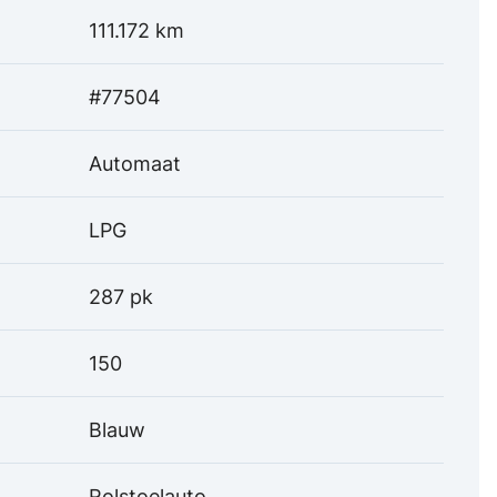
111.172 km
#77504
Automaat
LPG
287 pk
150
Blauw
Rolstoelauto