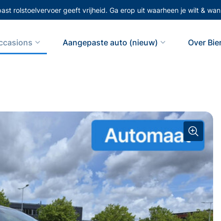
st rolstoelvervoer geeft vrijheid. Ga erop uit waarheen je wilt & wann
ccasions
Aangepaste auto (nieuw)
Over Bi