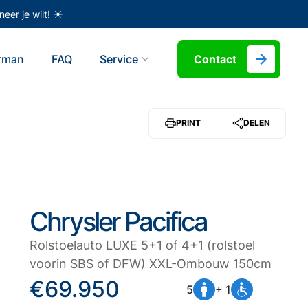
eer je wilt! ☀️
erman
FAQ
Service
Contact
PRINT
DELEN
Chrysler Pacifica
Rolstoelauto LUXE 5+1 of 4+1 (rolstoel
voorin SBS of DFW) XXL-Ombouw 150cm
€69.950
5
+ 1