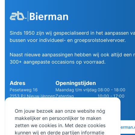
Sinds 1950 zijn wij gespecialiseerd in het aanpassen va
bussen voor individueel- en groepsrolstoelvervoer.
Naast nieuwe aanpassingen hebben wij ook altijd een
300+ aangepaste occasions op voorraad.
Adres
Openingstijden
Pesetaweg 16
Maandag t/m vrijdag
08:00 - 18:00
2153 PJ Nieuw-Vennep
Zaterdag
10:00 - 17:00
Route
Zondag
Gesloten
Om jouw bezoek aan onze website nóg
makkelijker en persoonlijker te maken
zetten we cookies in. Met deze cookies
0252 - 210611
06 - 13141322
info@bierman.
kunnen wij en derde partijen informatie