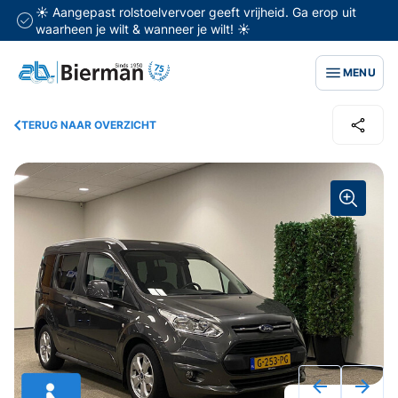
☀️ Aangepast rolstoelvervoer geeft vrijheid. Ga erop uit
waarheen je wilt & wanneer je wilt! ☀️
MENU
TERUG NAAR OVERZICHT