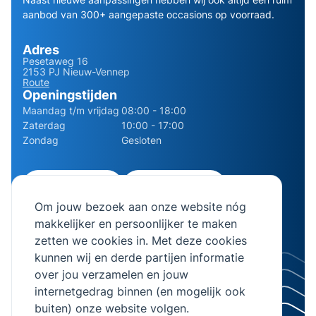
aanbod van 300+ aangepaste occasions op voorraad.
Adres
Pesetaweg 16
2153 PJ Nieuw-Vennep
Route
Openingstijden
Maandag t/m vrijdag
08:00 - 18:00
Zaterdag
10:00 - 17:00
Zondag
Gesloten
0252 - 210611
06 - 13141322
Om jouw bezoek aan onze website nóg
info@bierman.eu
makkelijker en persoonlijker te maken
zetten we cookies in. Met deze cookies
kunnen wij en derde partijen informatie
over jou verzamelen en jouw
internetgedrag binnen (en mogelijk ook
© 2026 AB Bierman. Alle rechten voorbehouden.
buiten) onze website volgen.