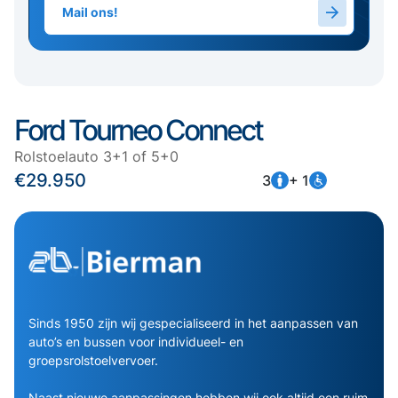
Mail ons!
Ford Tourneo Connect
Rolstoelauto 3+1 of 5+0
€29.950
3
+ 1
Sinds 1950 zijn wij gespecialiseerd in het aanpassen van
auto’s en bussen voor individueel- en
groepsrolstoelvervoer.
Naast nieuwe aanpassingen hebben wij ook altijd een ruim