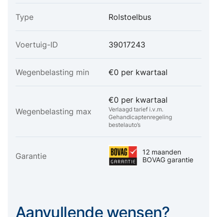
Type
Rolstoelbus
Voertuig-ID
39017243
Wegenbelasting min
€0 per kwartaal
€0 per kwartaal
Verlaagd tarief i.v.m.
Wegenbelasting max
Gehandicaptenregeling
bestelauto’s
12 maanden
Garantie
BOVAG garantie
Aanvullende wensen?