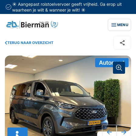
☀️ Aangepast rolstoelvervoer geeft vrijheid. Ga erop uit
waarheen je wilt & wanneer je wilt! ☀️
MENU
TERUG NAAR OVERZICHT