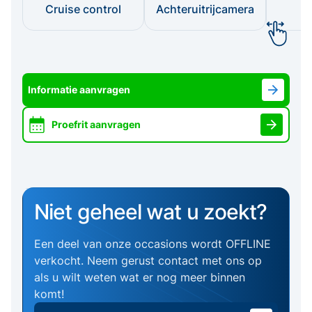
Cruise control
Achteruitrijcamera
I
Informatie aanvragen
Proefrit aanvragen
Niet geheel wat u zoekt?
Een deel van onze occasions wordt OFFLINE
verkocht. Neem gerust contact met ons op
als u wilt weten wat er nog meer binnen
komt!