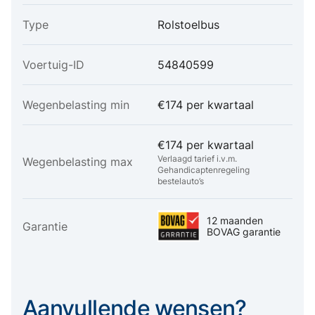
Type
Rolstoelbus
Voertuig-ID
54840599
Wegenbelasting min
€174 per kwartaal
€174 per kwartaal
Verlaagd tarief i.v.m.
Wegenbelasting max
Gehandicaptenregeling
bestelauto’s
12 maanden
Garantie
BOVAG garantie
Aanvullende wensen?