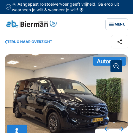
☀️ Aangepast rolstoelvervoer geeft vrijheid. Ga erop uit
waarheen je wilt & wanneer je wilt! ☀️
MENU
TERUG NAAR OVERZICHT