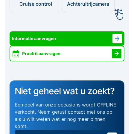
Cruise control
Achteruitrijcamera
I
Informatie aanvragen
Proefrit aanvragen
Niet geheel wat u zoekt?
Een deel van onze occasions wordt OFFLINE
verkocht. Neem gerust contact met ons op
als u wilt weten wat er nog meer binnen
komt!