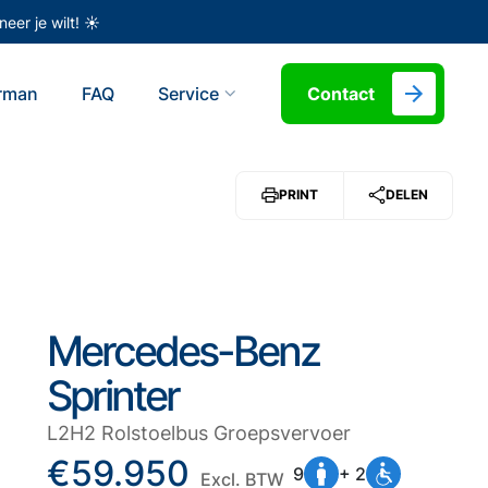
eer je wilt! ☀️
erman
FAQ
Service
Contact
PRINT
DELEN
Mercedes-Benz
Sprinter
L2H2 Rolstoelbus Groepsvervoer
€59.950
9
+ 2
Excl. BTW