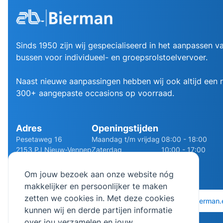
Sinds 1950 zijn wij gespecialiseerd in het aanpassen va
bussen voor individueel- en groepsrolstoelvervoer.
Naast nieuwe aanpassingen hebben wij ook altijd een
300+ aangepaste occasions op voorraad.
Adres
Openingstijden
Pesetaweg 16
Maandag t/m vrijdag
08:00 - 18:00
2153 PJ Nieuw-Vennep
Zaterdag
10:00 - 17:00
Route
Zondag
Gesloten
Om jouw bezoek aan onze website nóg
makkelijker en persoonlijker te maken
zetten we cookies in. Met deze cookies
0252 - 210611
06 - 13141322
info@bierman.
kunnen wij en derde partijen informatie
over jou verzamelen en jouw