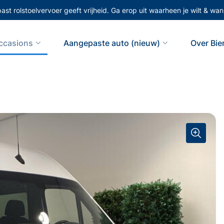
st rolstoelvervoer geeft vrijheid. Ga erop uit waarheen je wilt & wann
ccasions
Aangepaste auto (nieuw)
Over Bi