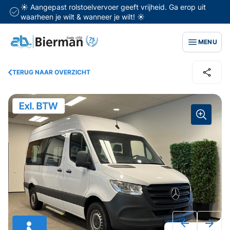
☀️ Aangepast rolstoelvervoer geeft vrijheid. Ga erop uit
waarheen je wilt & wanneer je wilt! ☀️
MENU
TERUG NAAR OVERZICHT