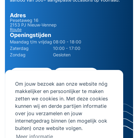
Adres
Pesetaweg 16
2153 PJ Nieuw-Vennep
Route
Openingstijden
Maandag t/m vrijdag
08:00 - 18:00
Zaterdag
10:00 - 17:00
Zondag
Gesloten
0252 - 210611
06 - 13141322
Om jouw bezoek aan onze website nóg
info@bierman.eu
makkelijker en persoonlijker te maken
zetten we cookies in. Met deze cookies
kunnen wij en derde partijen informatie
over jou verzamelen en jouw
internetgedrag binnen (en mogelijk ook
© 2026 AB Bierman. Alle rechten voorbehouden.
buiten) onze website volgen.
KVK Nummer 28064982
Meer informatie