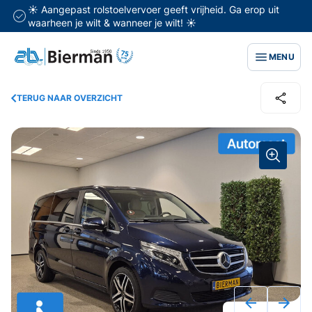
☀️ Aangepast rolstoelvervoer geeft vrijheid. Ga erop uit
waarheen je wilt & wanneer je wilt! ☀️
MENU
TERUG NAAR OVERZICHT