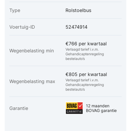
Type
Rolstoelbus
Voertuig-ID
52474914
€766 per kwartaal
Verlaagd tarief i.v.m.
Wegenbelasting min
Gehandicaptenregeling
bestelauto’s
€805 per kwartaal
Verlaagd tarief i.v.m.
Wegenbelasting max
Gehandicaptenregeling
bestelauto’s
12 maanden
Garantie
BOVAG garantie