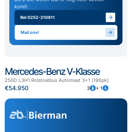
komt!
Bel 0252-210611
Mail ons!
Mercedes-Benz V-Klasse
250D L3H1 Rolstoelbus Automaat 3+1 (190pk)
€54.950
3
+ 1