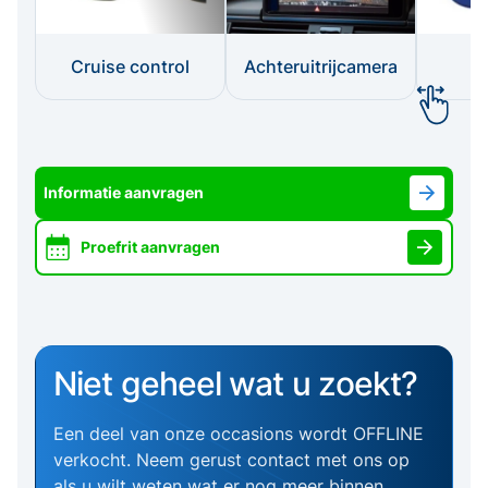
Cruise control
Achteruitrijcamera
I
Informatie aanvragen
Proefrit aanvragen
Niet geheel wat u zoekt?
Een deel van onze occasions wordt OFFLINE
verkocht. Neem gerust contact met ons op
als u wilt weten wat er nog meer binnen