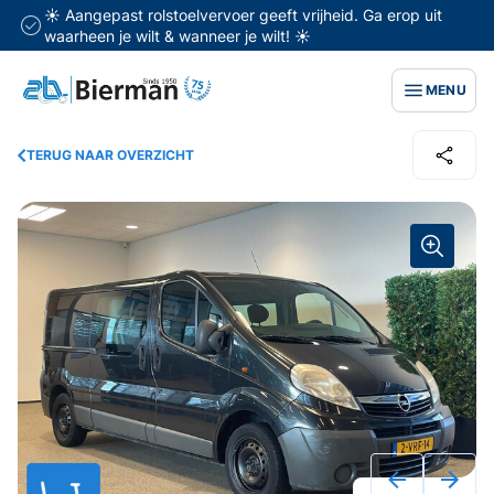
☀️ Aangepast rolstoelvervoer geeft vrijheid. Ga erop uit
waarheen je wilt & wanneer je wilt! ☀️
MENU
TERUG NAAR OVERZICHT