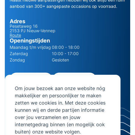
aanbod van 300+ aangepaste occasions op voorraad.
Adres
Pesetaweg 16
2153 PJ Nieuw-Vennep
Route
Openingstijden
Maandag t/m vrijdag
08:00 - 18:00
Zaterdag
10:00 - 17:00
Zondag
Gesloten
0252 - 210611
06 - 13141322
Om jouw bezoek aan onze website nóg
info@bierman.eu
makkelijker en persoonlijker te maken
zetten we cookies in. Met deze cookies
kunnen wij en derde partijen informatie
over jou verzamelen en jouw
internetgedrag binnen (en mogelijk ook
© 2026 AB Bierman. Alle rechten voorbehouden.
buiten) onze website volgen.