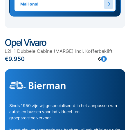
Mail ons!
Opel Vivaro
L2H1 Dubbele Cabine (MARGE) Incl. Kofferbaklift
€9.950
6
Sinds 1950 zijn wij gespecialiseerd in het aanpassen van
auto’s en bussen voor individueel- en
groepsrolstoelvervoer.
Naast nieuwe aanpassingen hebben wij ook altijd een ruim