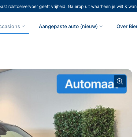
st rolstoelvervoer geeft vrijheid. Ga erop uit waarheen je wilt & wann
ccasions
Aangepaste auto (nieuw)
Over Bi