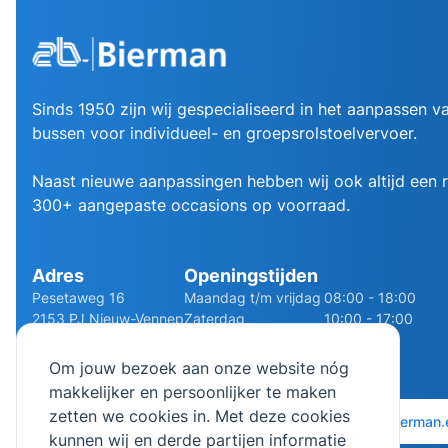
Sinds 1950 zijn wij gespecialiseerd in het aanpassen va
bussen voor individueel- en groepsrolstoelvervoer.
Naast nieuwe aanpassingen hebben wij ook altijd een
300+ aangepaste occasions op voorraad.
Adres
Openingstijden
Pesetaweg 16
Maandag t/m vrijdag
08:00 - 18:00
2153 PJ Nieuw-Vennep
Zaterdag
10:00 - 17:00
Route
Zondag
Gesloten
Om jouw bezoek aan onze website nóg
makkelijker en persoonlijker te maken
zetten we cookies in. Met deze cookies
0252 - 210611
06 - 13141322
info@bierman.
kunnen wij en derde partijen informatie