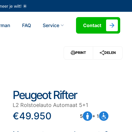
eer je wilt! ☀️
erman
FAQ
Service
Contact
PRINT
DELEN
Peugeot Rifter
L2 Rolstoelauto Automaat 5+1
€49.950
5
+ 1