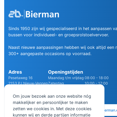
Sinds 1950 zijn wij gespecialiseerd in het aanpassen va
bussen voor individueel- en groepsrolstoelvervoer.
Naast nieuwe aanpassingen hebben wij ook altijd een
300+ aangepaste occasions op voorraad.
Adres
Openingstijden
Pesetaweg 16
Maandag t/m vrijdag
08:00 - 18:00
2153 PJ Nieuw-Vennep
Zaterdag
10:00 - 17:00
Route
Zondag
Gesloten
Om jouw bezoek aan onze website nóg
makkelijker en persoonlijker te maken
zetten we cookies in. Met deze cookies
0252 - 210611
06 - 13141322
info@bierman.
kunnen wij en derde partijen informatie