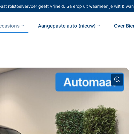
st rolstoelvervoer geeft vrijheid. Ga erop uit waarheen je wilt & wann
ccasions
Aangepaste auto (nieuw)
Over Bi