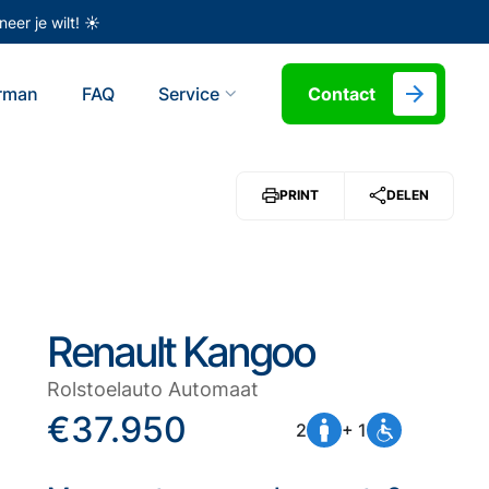
eer je wilt! ☀️
erman
FAQ
Service
Contact
PRINT
DELEN
Renault Kangoo
Rolstoelauto Automaat
€37.950
2
+ 1