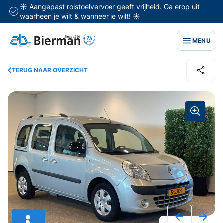
☀️ Aangepast rolstoelvervoer geeft vrijheid. Ga erop uit
waarheen je wilt & wanneer je wilt! ☀️
MENU
TERUG NAAR OVERZICHT