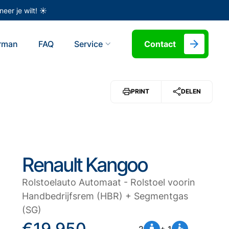
eer je wilt! ☀️
erman
FAQ
Service
Contact
PRINT
DELEN
Renault Kangoo
Rolstoelauto Automaat - Rolstoel voorin
Handbedrijfsrem (HBR) + Segmentgas
(SG)
€19.950
2
+ 1