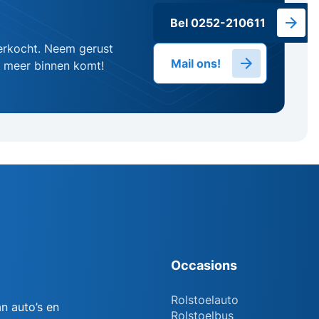
Bel 0252-210611
erkocht. Neem gerust
Mail ons!
g meer binnen komt!
Occasions
Rolstoelauto
n auto’s en
Rolstoelbus