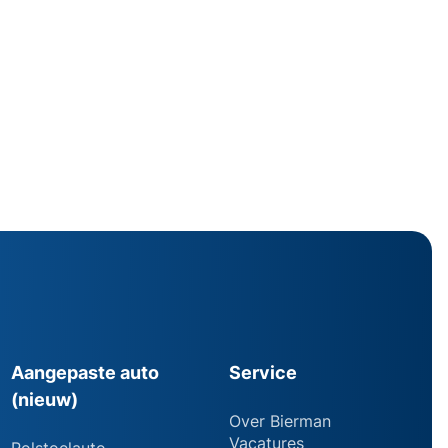
Aangepaste auto
Service
(nieuw)
Over Bierman
Vacatures
Rolstoelauto