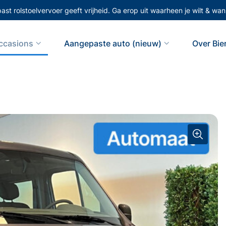
st rolstoelvervoer geeft vrijheid. Ga erop uit waarheen je wilt & wann
ccasions
Aangepaste auto (nieuw)
Over Bi