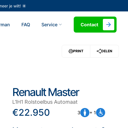
eer je wilt! ☀️
erman
FAQ
Service
Contact
PRINT
DELEN
Renault Master
L1H1 Rolstoelbus Automaat
€22.950
3
+ 1