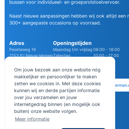
bussen voor individueel- en groepsrolstoelvervoer.
Naast nieuwe aanpassingen hebben wij ook altijd een
300+ aangepaste occasions op voorraad.
Adres
Openingstijden
Pesetaweg 16
Maandag t/m vrijdag
08:00 - 18:00
2153 PJ Nieuw-Vennep
Zaterdag
10:00 - 17:00
Route
Zondag
Gesloten
Om jouw bezoek aan onze website nóg
makkelijker en persoonlijker te maken
zetten we cookies in. Met deze cookies
0252 - 210611
06 - 13141322
info@bierman.
kunnen wij en derde partijen informatie
over jou verzamelen en jouw
internetgedrag binnen (en mogelijk ook
buiten) onze website volgen.
Meer informatie