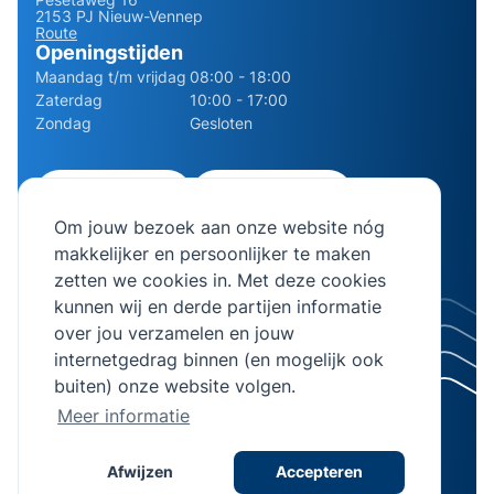
2153 PJ Nieuw-Vennep
Route
Openingstijden
Maandag t/m vrijdag
08:00 - 18:00
Zaterdag
10:00 - 17:00
Zondag
Gesloten
0252 - 210611
06 - 13141322
Om jouw bezoek aan onze website nóg
info@bierman.eu
makkelijker en persoonlijker te maken
zetten we cookies in. Met deze cookies
kunnen wij en derde partijen informatie
over jou verzamelen en jouw
internetgedrag binnen (en mogelijk ook
© 2026 AB Bierman. Alle rechten voorbehouden.
buiten) onze website volgen.
KVK Nummer 28064982
Meer informatie
Algemene voorwaarden
Privacyverklaring
Afwijzen
Accepteren
Realisatie
Stimmt