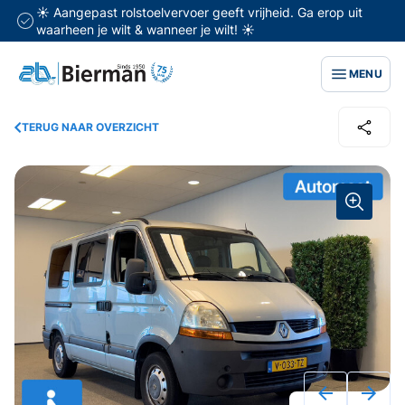
☀️ Aangepast rolstoelvervoer geeft vrijheid. Ga erop uit
waarheen je wilt & wanneer je wilt! ☀️
MENU
TERUG NAAR OVERZICHT