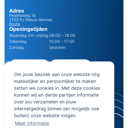
Adres
Pesetaweg 16
2153 PJ Nieuw-Vennep
Route
Openingstijden
Maandag t/m vrijdag
08:00 - 18:00
Zaterdag
10:00 - 17:00
Zondag
Gesloten
0252 - 210611
06 - 13141322
Om jouw bezoek aan onze website nóg
info@bierman.eu
makkelijker en persoonlijker te maken
zetten we cookies in. Met deze cookies
kunnen wij en derde partijen informatie
over jou verzamelen en jouw
internetgedrag binnen (en mogelijk ook
© 2026 AB Bierman. Alle rechten voorbehouden.
buiten) onze website volgen.
KVK Nummer 28064982
Meer informatie
Algemene voorwaarden