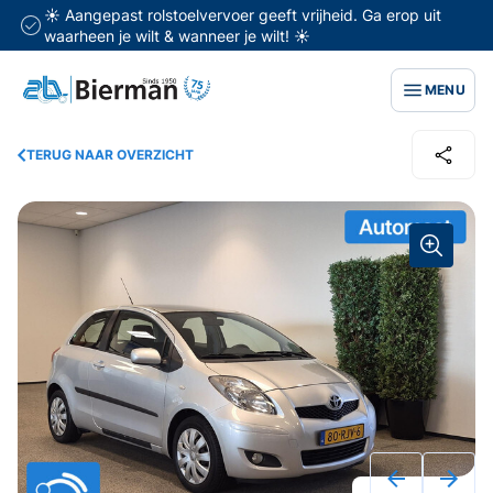
☀️ Aangepast rolstoelvervoer geeft vrijheid. Ga erop uit
waarheen je wilt & wanneer je wilt! ☀️
MENU
TERUG NAAR OVERZICHT