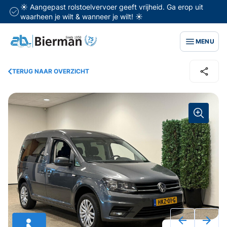
☀️ Aangepast rolstoelvervoer geeft vrijheid. Ga erop uit
waarheen je wilt & wanneer je wilt! ☀️
MENU
TERUG NAAR OVERZICHT