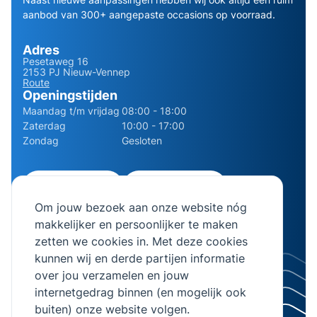
aanbod van 300+ aangepaste occasions op voorraad.
Adres
Pesetaweg 16
2153 PJ Nieuw-Vennep
Route
Openingstijden
Maandag t/m vrijdag
08:00 - 18:00
Zaterdag
10:00 - 17:00
Zondag
Gesloten
0252 - 210611
06 - 13141322
Om jouw bezoek aan onze website nóg
info@bierman.eu
makkelijker en persoonlijker te maken
zetten we cookies in. Met deze cookies
kunnen wij en derde partijen informatie
over jou verzamelen en jouw
internetgedrag binnen (en mogelijk ook
© 2026 AB Bierman. Alle rechten voorbehouden.
buiten) onze website volgen.