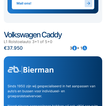
Mail ons!
Volkswagen Caddy
L1 Rolstoelauto 3+1 of 5+0
€37.950
3
+ 1
Sinds 1950 zijn wij gespecialiseerd in het aanpassen van
auto’s en bussen voor individueel- en
groepsrolstoelvervoer.
Naast nieuwe aanpassingen hebben wij ook altijd een ruim