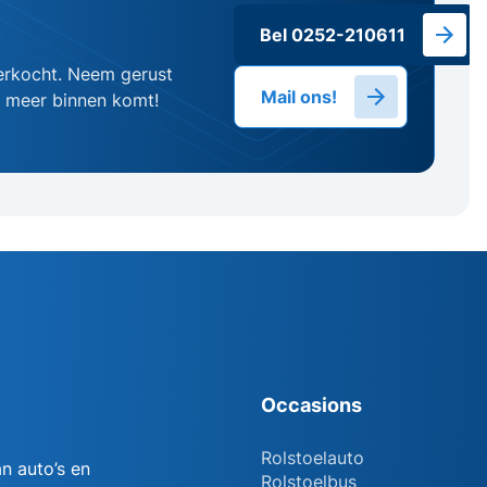
Bel 0252-210611
erkocht. Neem gerust
Mail ons!
g meer binnen komt!
Occasions
Rolstoelauto
n auto’s en
Rolstoelbus