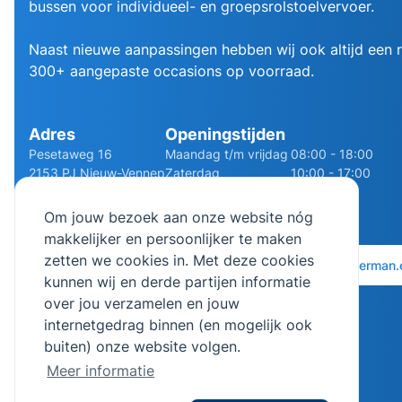
bussen voor individueel- en groepsrolstoelvervoer.
Naast nieuwe aanpassingen hebben wij ook altijd een
300+ aangepaste occasions op voorraad.
Adres
Openingstijden
Pesetaweg 16
Maandag t/m vrijdag
08:00 - 18:00
2153 PJ Nieuw-Vennep
Zaterdag
10:00 - 17:00
Route
Zondag
Gesloten
Om jouw bezoek aan onze website nóg
makkelijker en persoonlijker te maken
zetten we cookies in. Met deze cookies
0252 - 210611
06 - 13141322
info@bierman.
kunnen wij en derde partijen informatie
over jou verzamelen en jouw
internetgedrag binnen (en mogelijk ook
buiten) onze website volgen.
Meer informatie