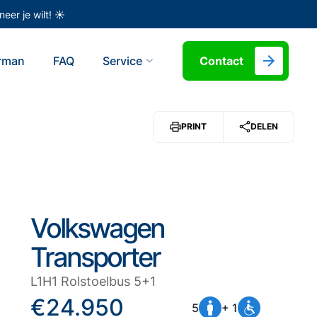
eer je wilt! ☀️
erman
FAQ
Service
Contact
PRINT
DELEN
Volkswagen
Transporter
L1H1 Rolstoelbus 5+1
€24.950
5
+ 1