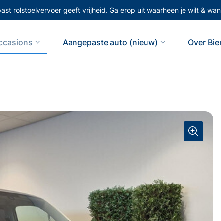
st rolstoelvervoer geeft vrijheid. Ga erop uit waarheen je wilt & wann
ccasions
Aangepaste auto (nieuw)
Over Bi