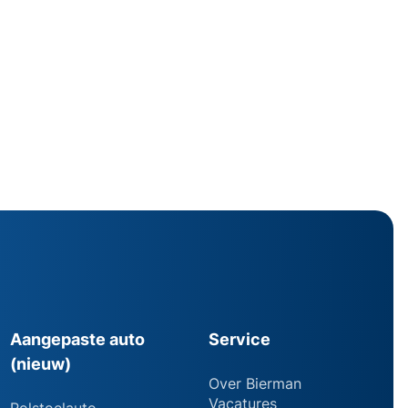
Aangepaste auto
Service
(nieuw)
Over Bierman
Vacatures
Rolstoelauto